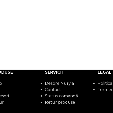
ODUSE
SERVICII
LEGAL
p
Despre Nuryia
Politica
n
Contact
Termeni 
sorii
Status comandă
uri
Retur produse