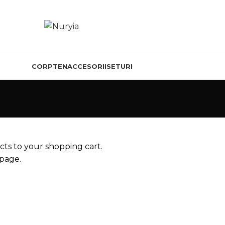
CORP
TEN
ACCESORII
SETURI
s to your shopping cart.
 page.