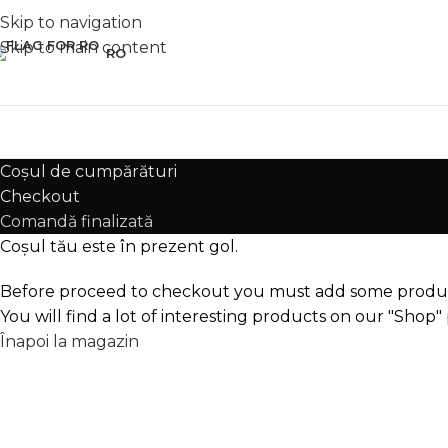
Skip to navigation
Skip to main content
RO
Coșul de cumpărături
Checkout
Comandă finalizată
Coșul tău este în prezent gol.
Before proceed to checkout you must add some product
You will find a lot of interesting products on our "Shop"
Înapoi la magazin