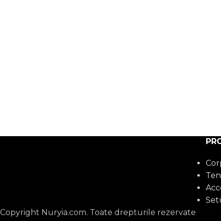
PR
Cor
Te
Acce
Set
Copyright Nuryia.com. Toate drepturile rezervate