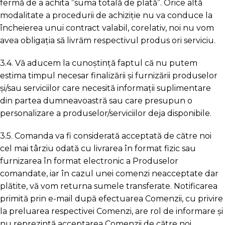
fermă de a achita ”suma totală de plată”. Orice altă
modalitate a procedurii de achiziție nu va conduce la
încheierea unui contract valabil, corelativ, noi nu vom
avea obligația să livrăm respectivul produs ori serviciu.
3.4. Vă aducem la cunoștință faptul că nu putem
estima timpul necesar finalizării și furnizării produselor
și/sau serviciilor care necesită informații suplimentare
din partea dumneavoastră sau care presupun o
personalizare a produselor/serviciilor deja disponibile.
3.5. Comanda va fi considerată acceptată de către noi
cel mai târziu odată cu livrarea în format fizic sau
furnizarea în format electronic a Produselor
comandate, iar în cazul unei comenzi neacceptate dar
plătite, vă vom returna sumele transferate. Notificarea
primită prin e-mail după efectuarea Comenzii, cu privire
la preluarea respectivei Comenzi, are rol de informare și
nu reprezintă acceptarea Comenzii de către noi.