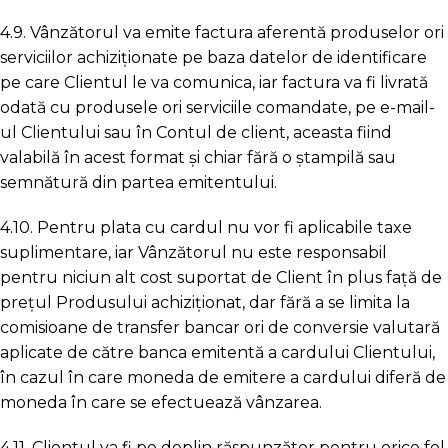
4.9. Vânzătorul va emite factura aferentă produselor ori
serviciilor achiziționate pe baza datelor de identificare
pe care Clientul le va comunica, iar factura va fi livrată
odată cu produsele ori serviciile comandate, pe e-mail-
ul Clientului sau în Contul de client, aceasta fiind
valabilă în acest format și chiar fără o ștampilă sau
semnătură din partea emitentului.
4.10. Pentru plata cu cardul nu vor fi aplicabile taxe
suplimentare, iar Vânzătorul nu este responsabil
pentru niciun alt cost suportat de Client în plus față de
preţul Produsului achiziţionat, dar fără a se limita la
comisioane de transfer bancar ori de conversie valutară
aplicate de către banca emitentă a cardului Clientului,
în cazul în care moneda de emitere a cardului diferă de
moneda în care se efectuează vânzarea.
4.11. Clientul va fi pe deplin răspunzător pentru orice fel