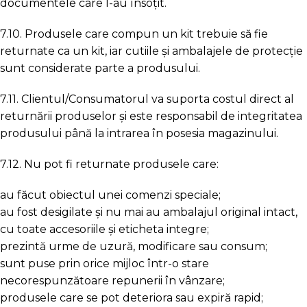
documentele care l-au însoțit.
7.10. Produsele care compun un kit trebuie să fie
returnate ca un kit, iar cutiile și ambalajele de protecție
sunt considerate parte a produsului.
7.11. Clientul/Consumatorul va suporta costul direct al
returnării produselor și este responsabil de integritatea
produsului până la intrarea în posesia magazinului.
7.12. Nu pot fi returnate produsele care:
au făcut obiectul unei comenzi speciale;
au fost desigilate și nu mai au ambalajul original intact,
cu toate accesoriile și eticheta integre;
prezintă urme de uzură, modificare sau consum;
sunt puse prin orice mijloc într-o stare
necorespunzătoare repunerii în vânzare;
produsele care se pot deteriora sau expiră rapid;