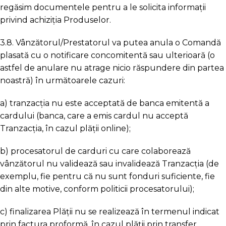
regăsim documentele pentru a le solicita informații
privind achiziția Produselor.
3.8. Vânzătorul/Prestatorul va putea anula o Comandă
plasată cu o notificare concomitentă sau ulterioară (o
astfel de anulare nu atrage nicio răspundere din partea
noastră) în următoarele cazuri:
a) tranzacția nu este acceptată de banca emitentă a
cardului (banca, care a emis cardul nu acceptă
Tranzacția, în cazul plății online);
b) procesatorul de carduri cu care colaborează
vânzătorul nu validează sau invalidează Tranzacția (de
exemplu, fie pentru că nu sunt fonduri suficiente, fie
din alte motive, conform politicii procesatorului);
c) finalizarea Plății nu se realizează în termenul indicat
prin factura proformă, în cazul plății prin transfer