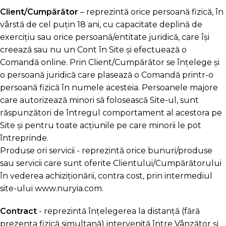
Client/Cumpărător
– reprezintă orice persoană fizică, în
vârstă de cel puțin 18 ani, cu capacitate deplină de
exercițiu sau orice persoană/entitate juridică, care își
creează sau nu un Cont în Site şi efectuează o
Comandă online. Prin Client/Cumpărător se înțelege și
o persoană juridică care plasează o Comandă printr-o
persoană fizică în numele acesteia. Persoanele majore
care autorizează minori să folosească Site-ul, sunt
răspunzători de întregul comportament al acestora pe
Site și pentru toate acțiunile pe care minorii le pot
întreprinde.
Produse ori servicii - reprezintă orice bunuri/produse
sau servicii care sunt oferite Clientului/Cumpărătorului
în vederea achiziționării, contra cost, prin intermediul
site-ului www.nuryia.com.
Contract
- reprezintă înțelegerea la distanță (fără
prezența fizică simultană) intervenită între Vânzător şi