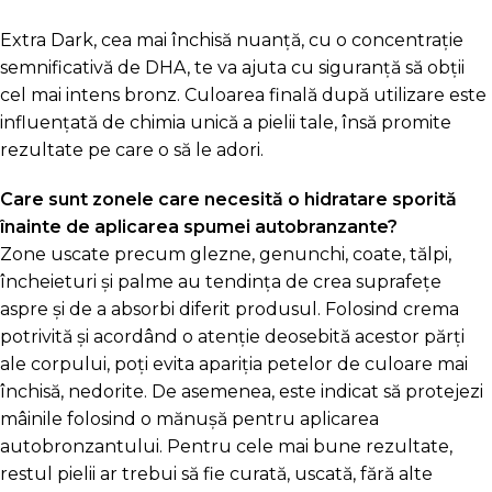
Extra Dark, cea mai închisă nuanță, cu o concentrație
semnificativă de DHA, te va ajuta cu siguranță să obții
cel mai intens bronz. Culoarea finală după utilizare este
influențată de chimia unică a pielii tale, însă promite
rezultate pe care o să le adori.
Care sunt zonele care necesită o hidratare sporită
înainte de aplicarea spumei autobranzante?
Zone uscate precum glezne, genunchi, coate, tălpi,
încheieturi și palme au tendința de crea suprafețe
aspre și de a absorbi diferit produsul. Folosind crema
potrivită și acordând o atenție deosebită acestor părți
ale corpului, poți evita apariția petelor de culoare mai
închisă, nedorite. De asemenea, este indicat să protejezi
mâinile folosind o mănușă pentru aplicarea
autobronzantului. Pentru cele mai bune rezultate,
restul pielii ar trebui să fie curată, uscată, fără alte