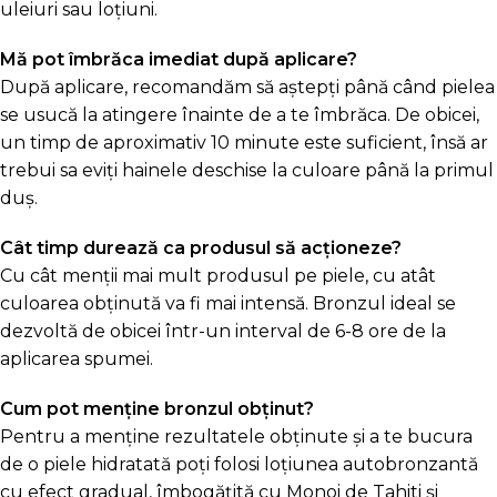
uleiuri sau loțiuni.
Mă pot îmbrăca imediat după aplicare?
După aplicare, recomandăm să aștepți până când pielea
se usucă la atingere înainte de a te îmbrăca. De obicei,
un timp de aproximativ 10 minute este suficient, însă ar
trebui sa eviți hainele deschise la culoare până la primul
duș.
Cât timp durează ca produsul să acționeze?
Cu cât menții mai mult produsul pe piele, cu atât
culoarea obținută va fi mai intensă. Bronzul ideal se
dezvoltă de obicei într-un interval de 6-8 ore de la
aplicarea spumei.
Cum pot menține bronzul obținut?
Pentru a menține rezultatele obținute și a te bucura
de o piele hidratată poți folosi loțiunea autobronzantă
cu efect gradual, îmbogățită cu Monoi de Tahiti și