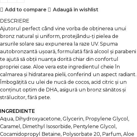
Add to compare
Adaugă în wishlist
DESCRIERE
Ajutorul perfect când vine vorba de obținerea unui
bronz natural și uniform, protejându-ți pielea de
arsurile solare sau expunerea la raze UV. Spuma
autobronzantă ușoară, formulată fără alcool și parabeni
te ajută să obții nuanța dorită chiar din confortul
propriei case. Aloe vera este ingredientul cheie în
calmarea și hidratarea pielii, conferind un aspect radiant.
Îmbogățită cu ulei de nucă de cocos, acid citric și un
conținut optim de DHA, asigură un bronz sănătos și
strălucitor, fără pete.
INGREDIENTE
Aqua, Dihydroxyacetone, Glycerin, Propylene Glycol,
Caramel, Dimethyl Isosorbide, Pentylene Glycol,
Cocamidopropyl Betaine, Polysorbate 20, Parfum, Aloe